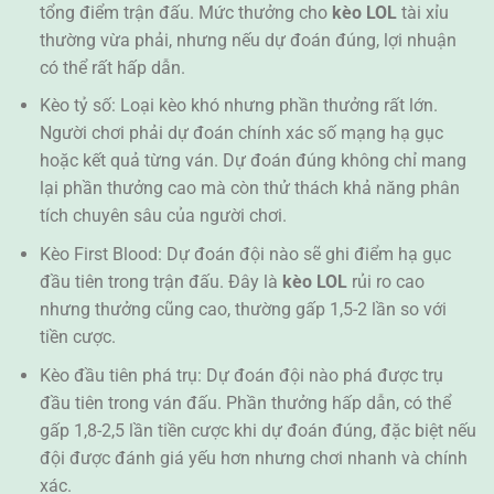
tổng điểm trận đấu. Mức thưởng cho
kèo LOL
tài xỉu
thường vừa phải, nhưng nếu dự đoán đúng, lợi nhuận
có thể rất hấp dẫn.
Kèo tỷ số: Loại kèo khó nhưng phần thưởng rất lớn.
Người chơi phải dự đoán chính xác số mạng hạ gục
hoặc kết quả từng ván. Dự đoán đúng không chỉ mang
lại phần thưởng cao mà còn thử thách khả năng phân
tích chuyên sâu của người chơi.
Kèo First Blood: Dự đoán đội nào sẽ ghi điểm hạ gục
đầu tiên trong trận đấu. Đây là
kèo LOL
rủi ro cao
nhưng thưởng cũng cao, thường gấp 1,5-2 lần so với
tiền cược.
Kèo đầu tiên phá trụ: Dự đoán đội nào phá được trụ
đầu tiên trong ván đấu. Phần thưởng hấp dẫn, có thể
gấp 1,8-2,5 lần tiền cược khi dự đoán đúng, đặc biệt nếu
đội được đánh giá yếu hơn nhưng chơi nhanh và chính
xác.