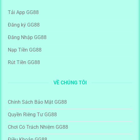
Tải App GG88
Đăng ký GG88
Đăng Nhập GG88
Nạp Tiền GG88
Rút Tiền GG88
VỀ CHÚNG TÔI
Chính Sách Bảo Mật GG88
Quyền Riêng Tư GG88
Chơi Có Trách Nhiệm GG88
Điều Khoản GG88