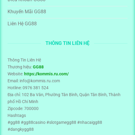
Khuyến Mãi GG88
Liên Hệ GG88
THÔNG TIN LIÊN HỆ
Thông Tin Liên Hệ
Thương hiệu:
GG88
Website:
https://kommis.ru.com/
Email:
info@kommis.ru.com
Hotline: 0976 381 524
Địa chỉ: 102 Ba Vân, Phường Tân Bình, Quận Tân Bình, Thành
phố Hồ Chí Minh
Zipcode: 700000
Hashtags
#gg88 #gg88casino #slotgamegg88 #nhacaigg88
#dangkygg88