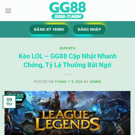
Skip
to
content
ĐĂNG KÝ +888K
ĐĂNG NHẬP
ESPORTS
Kèo LOL – GG88 Cập Nhật Nhanh
Chóng, Tỷ Lệ Thưởng Bất Ngờ
POSTED ON
THÁNG 1 9, 2026
BY
ADMIN
09
Th1