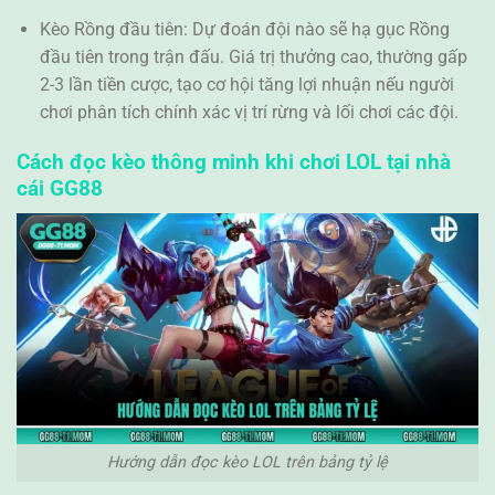
Kèo Rồng đầu tiên: Dự đoán đội nào sẽ hạ gục Rồng
đầu tiên trong trận đấu. Giá trị thưởng cao, thường gấp
2-3 lần tiền cược, tạo cơ hội tăng lợi nhuận nếu người
chơi phân tích chính xác vị trí rừng và lối chơi các đội.
Cách đọc kèo thông minh khi chơi LOL tại nhà
cái GG88
Hướng dẫn đọc kèo LOL trên bảng tỷ lệ