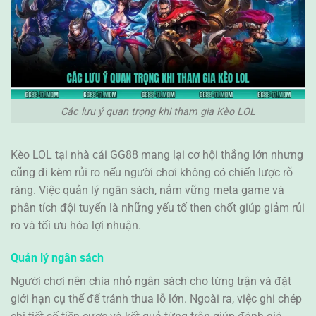
Các lưu ý quan trọng khi tham gia Kèo LOL
Kèo LOL tại nhà cái GG88 mang lại cơ hội thắng lớn nhưng
cũng đi kèm rủi ro nếu người chơi không có chiến lược rõ
ràng. Việc quản lý ngân sách, nắm vững meta game và
phân tích đội tuyển là những yếu tố then chốt giúp giảm rủi
ro và tối ưu hóa lợi nhuận.
Quản lý ngân sách
Người chơi nên chia nhỏ ngân sách cho từng trận và đặt
giới hạn cụ thể để tránh thua lỗ lớn. Ngoài ra, việc ghi chép