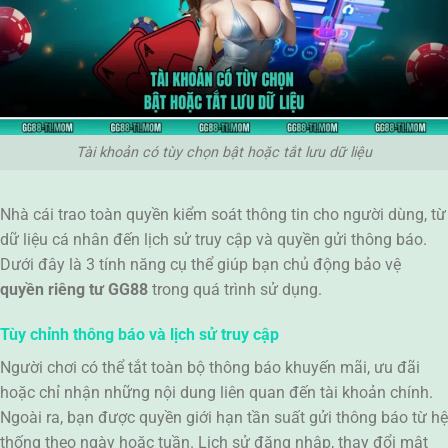
Tài khoản có tùy chọn bật hoặc tắt lưu dữ liệu
Nhà cái trao toàn quyền kiểm soát thông tin cho người dùng, từ
dữ liệu cá nhân đến lịch sử truy cập và quyền gửi thông báo.
Dưới đây là 3 tính năng cụ thể giúp bạn chủ động bảo vệ
quyền riêng tư GG88
trong quá trình sử dụng.
Tùy chỉnh thông báo và lịch sử truy cập
Người chơi có thể tắt toàn bộ thông báo khuyến mãi, ưu đãi
hoặc chỉ nhận những nội dung liên quan đến tài khoản chính.
Ngoài ra, bạn được quyền giới hạn tần suất gửi thông báo từ hệ
thống theo ngày hoặc tuần. Lịch sử đăng nhập, thay đổi mật