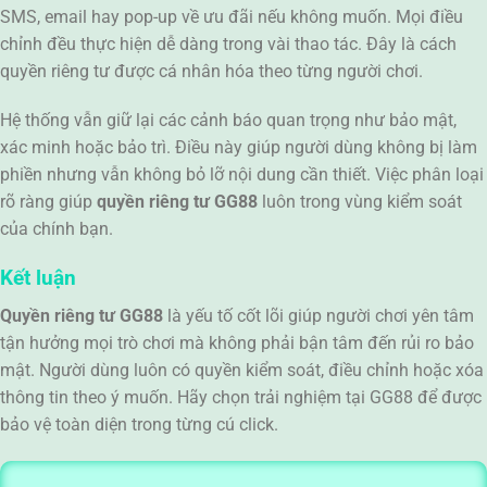
SMS, email hay pop-up về ưu đãi nếu không muốn. Mọi điều
chỉnh đều thực hiện dễ dàng trong vài thao tác. Đây là cách
quyền riêng tư được cá nhân hóa theo từng người chơi.
Hệ thống vẫn giữ lại các cảnh báo quan trọng như bảo mật,
xác minh hoặc bảo trì. Điều này giúp người dùng không bị làm
phiền nhưng vẫn không bỏ lỡ nội dung cần thiết. Việc phân loại
rõ ràng giúp
quyền riêng tư GG88
luôn trong vùng kiểm soát
của chính bạn.
Kết luận
Quyền riêng tư GG88
là yếu tố cốt lõi giúp người chơi yên tâm
tận hưởng mọi trò chơi mà không phải bận tâm đến rủi ro bảo
mật. Người dùng luôn có quyền kiểm soát, điều chỉnh hoặc xóa
thông tin theo ý muốn. Hãy chọn trải nghiệm tại GG88 để được
bảo vệ toàn diện trong từng cú click.