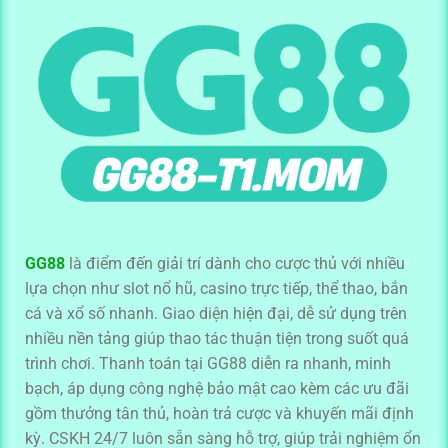
GG88
là điểm đến giải trí dành cho cược thủ với nhiều
lựa chọn như slot nổ hũ, casino trực tiếp, thể thao, bắn
cá và xổ số nhanh. Giao diện hiện đại, dễ sử dụng trên
nhiều nền tảng giúp thao tác thuận tiện trong suốt quá
trình chơi. Thanh toán tại GG88 diễn ra nhanh, minh
bạch, áp dụng công nghệ bảo mật cao kèm các ưu đãi
gồm thưởng tân thủ, hoàn trả cược và khuyến mãi định
kỳ. CSKH 24/7 luôn sẵn sàng hỗ trợ, giúp trải nghiệm ổn