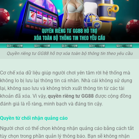
Quyền riêng tư GG88 hỗ trợ xóa toàn bộ thông tin theo yêu cầu
Cơ chế xóa dữ liệu giúp người chơi yên tâm rời hệ thống mà
không lo bị lưu lại thông tin cá nhân. Nhà cái không sử dụng
lại, không sao lưu và không trích xuất thông tin từ các tài
khoản đã xóa. Vì vậy,
quyền riêng tư GG88
được cộng đồng
đánh giá là rõ ràng, minh bạch và đáng tin cậy.
Quyền từ chối nhận quảng cáo
Người chơi có thể chọn không nhận quảng cáo bằng cách tắt
tùy chọn trong phần quản lý thông báo. Bạn sẽ không nhận