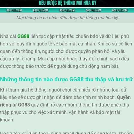
Mọi thông tin cá nhân đều được hệ thống mã hóa kỹ
Nhà cái
GG88
liên tục cập nhật tiêu chuẩn bảo vệ dữ liệu phù
hợp với quy định quốc tế về bảo mật cá nhân. Khi có sự cố liên
quan đến thông tin, người chơi được quyền phản hồi và yêu
cầu xử lý rõ ràng. Mọi cập nhật hoặc thay đổi chính sách đều
được thông báo trước để người dùng chủ động nắm bắt.
Những thông tin nào được GG88 thu thập và lưu trữ
Khi tham gia hệ thống, người chơi cần hiểu rõ những loại dữ
liệu nào sẽ được ghi nhận để đảm bảo tính minh bạch.
Quyền
riêng tư GG88
quy định rõ các nhóm thông tin được phép thu
thập phục vụ cho việc xác minh, vận hành và bảo mật tài
khoản.
Họ và tên, số điện thoại cùng email dùng để đăng ký tài khoản