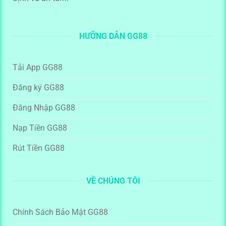
HƯỠNG DẪN GG88
Tải App GG88
Đăng ký GG88
Đăng Nhập GG88
Nạp Tiền GG88
Rút Tiền GG88
VỀ CHÚNG TÔI
Chính Sách Bảo Mật GG88