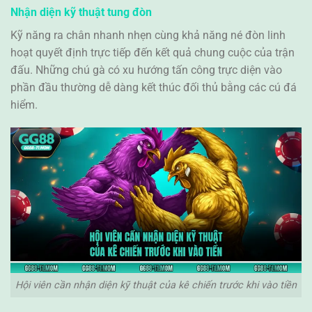
Nhận diện kỹ thuật tung đòn
Kỹ năng ra chân nhanh nhẹn cùng khả năng né đòn linh
hoạt quyết định trực tiếp đến kết quả chung cuộc của trận
đấu. Những chú gà có xu hướng tấn công trực diện vào
phần đầu thường dễ dàng kết thúc đối thủ bằng các cú đá
hiểm.
Hội viên cần nhận diện kỹ thuật của kê chiến trước khi vào tiền