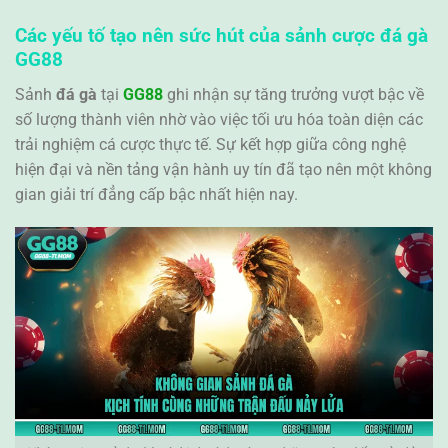
Các yếu tố tạo nên sức hút của sảnh cược đá gà
GG88
Sảnh
đá gà
tại
GG88
ghi nhận sự tăng trưởng vượt bậc về
số lượng thành viên nhờ vào việc tối ưu hóa toàn diện các
trải nghiệm cá cược thực tế. Sự kết hợp giữa công nghệ
hiện đại và nền tảng vận hành uy tín đã tạo nên một không
gian giải trí đẳng cấp bậc nhất hiện nay.