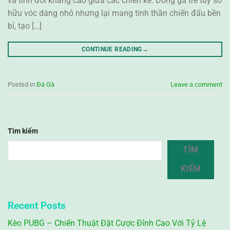
và tính đối kháng cao giữa các chiến kê. Dòng gà tre tuy sở
hữu vóc dáng nhỏ nhưng lại mang tinh thần chiến đấu bền
bỉ, tạo […]
→
CONTINUE READING
Posted in
Đá Gà
Leave a comment
Tìm kiếm
TÌM
KIẾM
Recent Posts
Kèo PUBG – Chiến Thuật Đặt Cược Đỉnh Cao Với Tỷ Lệ