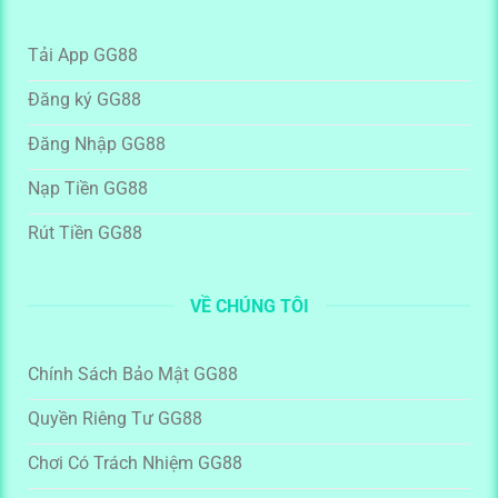
Tải App GG88
Đăng ký GG88
Đăng Nhập GG88
Nạp Tiền GG88
Rút Tiền GG88
VỀ CHÚNG TÔI
Chính Sách Bảo Mật GG88
Quyền Riêng Tư GG88
Chơi Có Trách Nhiệm GG88