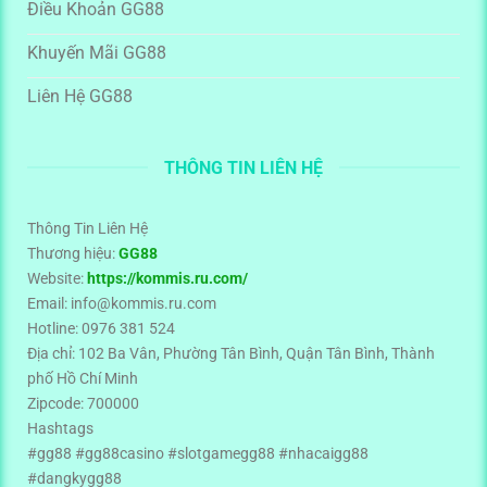
Điều Khoản GG88
Khuyến Mãi GG88
Liên Hệ GG88
THÔNG TIN LIÊN HỆ
Thông Tin Liên Hệ
Thương hiệu:
GG88
Website:
https://kommis.ru.com/
Email:
info@kommis.ru.com
Hotline: 0976 381 524
Địa chỉ: 102 Ba Vân, Phường Tân Bình, Quận Tân Bình, Thành
phố Hồ Chí Minh
Zipcode: 700000
Hashtags
#gg88 #gg88casino #slotgamegg88 #nhacaigg88
#dangkygg88