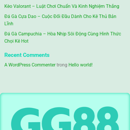
Kèo Valorant – Luật Chơi Chuẩn Và Kinh Nghiệm Thắng
Đá Gà Cựa Dao – Cuộc Đối Đầu Dành Cho Kê Thủ Bản
Lĩnh
Đá Gà Campuchia – Hòa Nhịp Sôi Động Cùng Hình Thức
Chọi Kê Hot
Recent Comments
A WordPress Commenter
trong
Hello world!