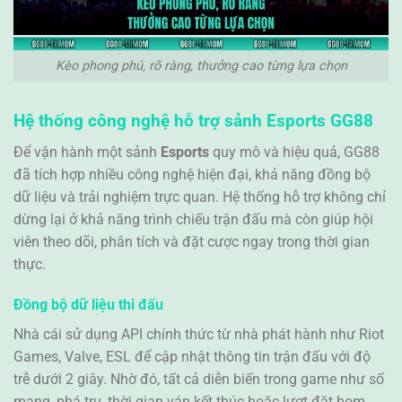
Kèo phong phú, rõ ràng, thưởng cao từng lựa chọn
Hệ thống công nghệ hỗ trợ sảnh Esports GG88
Để vận hành một sảnh
Esports
quy mô và hiệu quả, GG88
đã tích hợp nhiều công nghệ hiện đại, khả năng đồng bộ
dữ liệu và trải nghiệm trực quan. Hệ thống hỗ trợ không chỉ
dừng lại ở khả năng trình chiếu trận đấu mà còn giúp hội
viên theo dõi, phân tích và đặt cược ngay trong thời gian
thực.
Đồng bộ dữ liệu thi đấu
Nhà cái sử dụng API chính thức từ nhà phát hành như Riot
Games, Valve, ESL để cập nhật thông tin trận đấu với độ
trễ dưới 2 giây. Nhờ đó, tất cả diễn biến trong game như số
mạng, phá trụ, thời gian ván kết thúc hoặc lượt đặt bom