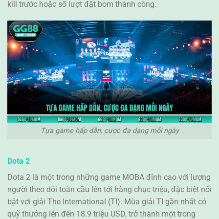
kill trước hoặc số lượt đặt bom thành công.
Tựa game hấp dẫn, cược đa dạng mỗi ngày
Dota 2
Dota 2 là một trong những game MOBA đỉnh cao với lượng
người theo dõi toàn cầu lên tới hàng chục triệu, đặc biệt nổi
bật với giải The International (TI). Mùa giải TI gần nhất có
quỹ thưởng lên đến 18.9 triệu USD, trở thành một trong