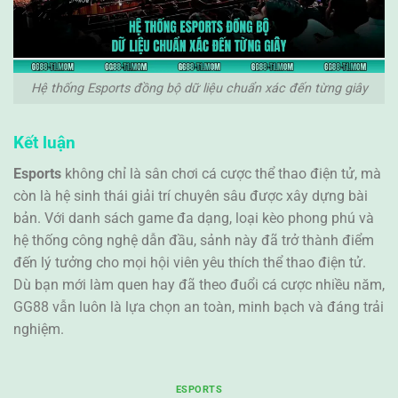
Hệ thống Esports đồng bộ dữ liệu chuẩn xác đến từng giây
Kết luận
Esports
không chỉ là sân chơi cá cược thể thao điện tử, mà
còn là hệ sinh thái giải trí chuyên sâu được xây dựng bài
bản. Với danh sách game đa dạng, loại kèo phong phú và
hệ thống công nghệ dẫn đầu, sảnh này đã trở thành điểm
đến lý tưởng cho mọi hội viên yêu thích thể thao điện tử.
Dù bạn mới làm quen hay đã theo đuổi cá cược nhiều năm,
GG88 vẫn luôn là lựa chọn an toàn, minh bạch và đáng trải
nghiệm.
ESPORTS