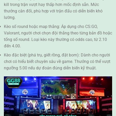
kill trong trận vượt hay thấp hơn mốc định sẵn. Mức
thưởng cân đối, phù hợp với trận đấu có diễn biến khó
lường.
Kèo số round hoặc map thắng: Áp dụng cho CS:GO,
Valorant, người chơi chọn đội thắng theo từng bản đồ hoặc
tổng số round. Loại kèo này thường có odds cao, từ 2.10
đến 4.00.
Kèo đặc biệt (phá trụ, giết rồng, đặt bom): Dành cho người
chơi có hiểu biết chuyên sâu về game. Thưởng có thể vượt
ngưỡng 5.00 nếu dự đoán đúng diễn biến kỹ thuật.