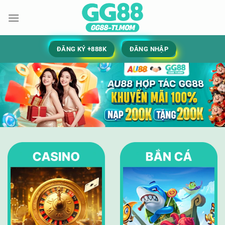
Skip
to
content
ĐĂNG KÝ +888K
ĐĂNG NHẬP