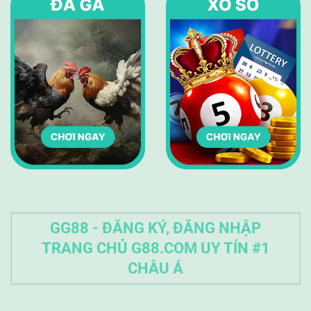
GG88 - ĐĂNG KÝ, ĐĂNG NHẬP
TRANG CHỦ G88.COM UY TÍN #1
CHÂU Á