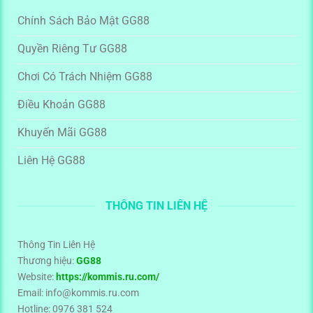
188m app
lc88
x88 đăng ký
x88 link
789F
qq88
tg88
Chính Sách Bảo Mật GG88
78win
sunwin
c168
Trang chủ f168
TT88
MB88 đăng
ký
SC 88
trang chủ go99
tg88 casino
GG88
ev99 com
Quyền Riêng Tư GG88
TT88 com
Open88 link
GO99 games go99
c168
nohu.
com
MB88
đăng nhập 789bet
ev88.
lc88
kk55
trang
Chơi Có Trách Nhiệm GG88
chủ go99
ev99
f168
tg88 trang chủ chính thức
c168
Điều Khoản GG88
nhà cái
RR99
trang chủ sc88
au88
sv88.
f168 vip
68gb
ev99. com
GO99. com
f168
68 game bài
au88
x88
Khuyến Mãi GG88
au88
33win com
GO99 games
GO99 com
Hubet com
Liên Hệ GG88
gg88.com
x88
tg88
f168
c16886.net
Hệ Sinh Thái Giải Trí Đa Dạng Tại GG88
THÔNG TIN LIÊN HỆ
GG88 phát triển hệ sinh thái cá cược toàn diện, đáp
ứng nhu cầu giải trí phong phú của người chơi hiện đại:
Thông Tin Liên Hệ
Thương hiệu:
GG88
Thể thao trực tuyến
: Cập nhật tỷ lệ kèo nhanh
Website:
https://kommis.ru.com/
Email:
info@kommis.ru.com
chóng, đa dạng giải đấu trong và ngoài nước.
Hotline: 0976 381 524